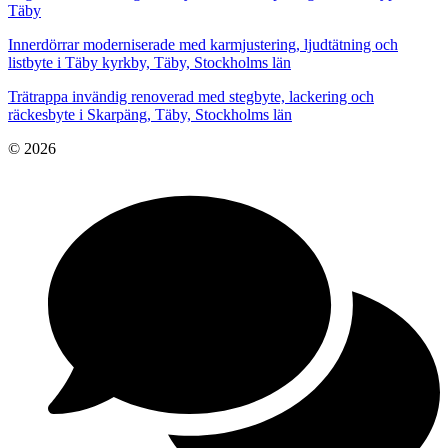
Täby
Innerdörrar moderniserade med karmjustering, ljudtätning och
listbyte i Täby kyrkby, Täby, Stockholms län
Trätrappa invändig renoverad med stegbyte, lackering och
räckesbyte i Skarpäng, Täby, Stockholms län
© 2026