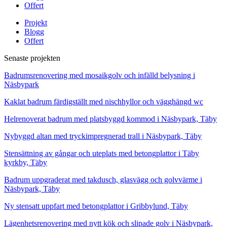
Offert
Projekt
Blogg
Offert
Senaste projekten
Badrumsrenovering med mosaikgolv och infälld belysning i
Näsbypark
Kaklat badrum färdigställt med nischhyllor och vägghängd wc
Helrenoverat badrum med platsbyggd kommod i Näsbypark, Täby
Nybyggd altan med tryckimpregnerad trall i Näsbypark, Täby
Stensättning av gångar och uteplats med betongplattor i Täby
kyrkby, Täby
Badrum uppgraderat med takdusch, glasvägg och golvvärme i
Näsbypark, Täby
Ny stensatt uppfart med betongplattor i Gribbylund, Täby
Lägenhetsrenovering med nytt kök och slipade golv i Näsbypark,