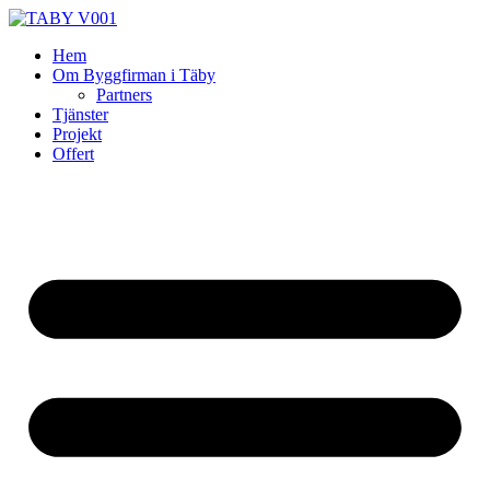
Skip
to
Hem
content
Om Byggfirman i Täby
Partners
Tjänster
Projekt
Offert