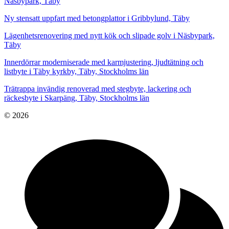
Näsbypark, Täby
Ny stensatt uppfart med betongplattor i Gribbylund, Täby
Lägenhetsrenovering med nytt kök och slipade golv i Näsbypark,
Täby
Innerdörrar moderniserade med karmjustering, ljudtätning och
listbyte i Täby kyrkby, Täby, Stockholms län
Trätrappa invändig renoverad med stegbyte, lackering och
räckesbyte i Skarpäng, Täby, Stockholms län
© 2026