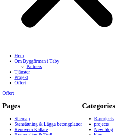
Hem
Om Byggfirman i Täby
Partners
Tjänster
Projekt
Offert
Offert
Pages
Categories
Sitemap
R-projects
Stensättning & Lägga betongplattor
projects
Renovera Källare
New blog
Bygga altan & Trall
blog