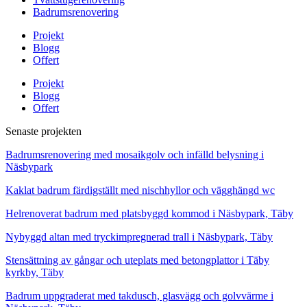
Badrumsrenovering
Projekt
Blogg
Offert
Projekt
Blogg
Offert
Senaste projekten
Badrumsrenovering med mosaikgolv och infälld belysning i
Näsbypark
Kaklat badrum färdigställt med nischhyllor och vägghängd wc
Helrenoverat badrum med platsbyggd kommod i Näsbypark, Täby
Nybyggd altan med tryckimpregnerad trall i Näsbypark, Täby
Stensättning av gångar och uteplats med betongplattor i Täby
kyrkby, Täby
Badrum uppgraderat med takdusch, glasvägg och golvvärme i