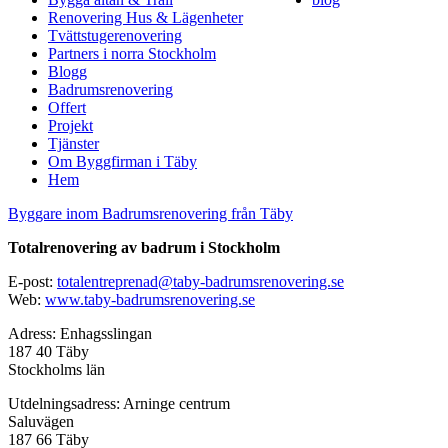
Renovering Hus & Lägenheter
Tvättstugerenovering
Partners i norra Stockholm
Blogg
Badrumsrenovering
Offert
Projekt
Tjänster
Om Byggfirman i Täby
Hem
Byggare inom Badrumsrenovering från Täby
Totalrenovering av badrum i Stockholm
E-post:
totalentreprenad@taby-badrumsrenovering.se
Web:
www.taby-badrumsrenovering.se
Adress: Enhagsslingan
187 40 Täby
Stockholms län
Utdelningsadress: Arninge centrum
Saluvägen
187 66 Täby