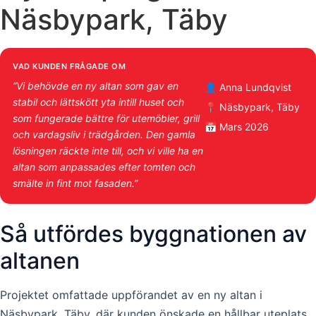
Näsbypark, Täby
VAD KUNDEN FRÅGADE OM
“Vi behövde en ny altan som gav en
👤 Anna Lundqvist
stabil och lättskött yta intill huset och
📍 Näsbypark, Täby
som fungerade bättre för utemöbler, grill
📅 Mars 2026
och vardagsliv i trädgården. Den gamla
lösningen räckte inte till, och vi ville ha en
altan som anpassades efter tomten och
smälte in fint mot fasaden.”
Så utfördes byggnationen av
altanen
Projektet omfattade uppförandet av en ny altan i
Näsbypark, Täby, där kunden önskade en hållbar uteplats