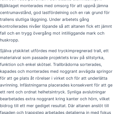
Bjälklaget monterades med omsorg för att uppnå jämna
centrumavstånd, god lastfördelning och en rak grund för
trallens slutliga läggning. Under arbetets gång
kontrollerades nivåer löpande så att altanen fick ett jämnt
fall och en trygg övergång mot intilliggande mark och
huskropp.
Själva ytskiktet utfördes med tryckimpregnerad trall, ett
materialval som passade projektets krav på slitstyrka,
funktion och enkel skötsel. Trallbrädorna sorterades,
kapades och monterades med noggrant avvägda springor
för att ge plats åt rörelser i virket och för att underlätta
avrinning. Infästningarna placerades konsekvent för att ge
ett rent och ordnat helhetsintryck. Synliga avslutningar
bearbetades extra noggrant kring kanter och hörn, vilket
bidrog till ett mer gediget resultat. Där altanen anslöt till
fasaden och trappsteg arbetades detaljerna in med fokus