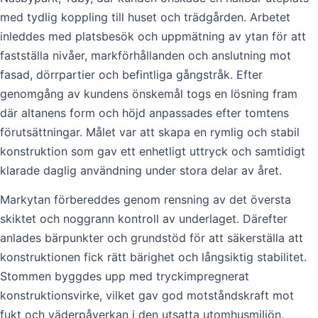
med tydlig koppling till huset och trädgården. Arbetet
inleddes med platsbesök och uppmätning av ytan för att
fastställa nivåer, markförhållanden och anslutning mot
fasad, dörrpartier och befintliga gångstråk. Efter
genomgång av kundens önskemål togs en lösning fram
där altanens form och höjd anpassades efter tomtens
förutsättningar. Målet var att skapa en rymlig och stabil
konstruktion som gav ett enhetligt uttryck och samtidigt
klarade daglig användning under stora delar av året.
Markytan förbereddes genom rensning av det översta
skiktet och noggrann kontroll av underlaget. Därefter
anlades bärpunkter och grundstöd för att säkerställa att
konstruktionen fick rätt bärighet och långsiktig stabilitet.
Stommen byggdes upp med tryckimpregnerat
konstruktionsvirke, vilket gav god motståndskraft mot
fukt och väderpåverkan i den utsatta utomhusmiljön.