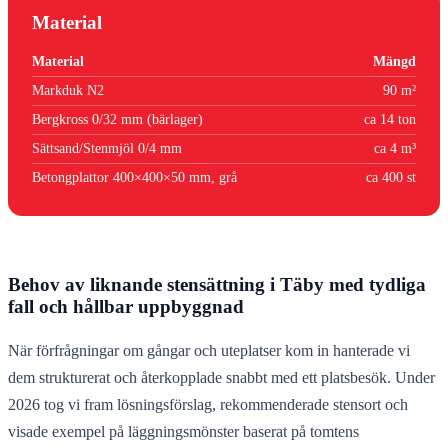
Material
Material
Mängd
Markduk N2
90 m²
Bergkross 0/32 mm (bärlager)
ca 14 ton
Sättsand/Stenmjöl 0/4 mm
ca 4 m³
Betongplattor 400×400×50 mm, grå
ca 400 st
Behov av liknande stensättning i Täby med tydliga
fall och hållbar uppbyggnad
När förfrågningar om gångar och uteplatser kom in hanterade vi
dem strukturerat och återkopplade snabbt med ett platsbesök. Under
2026 tog vi fram lösningsförslag, rekommenderade stensort och
visade exempel på läggningsmönster baserat på tomtens