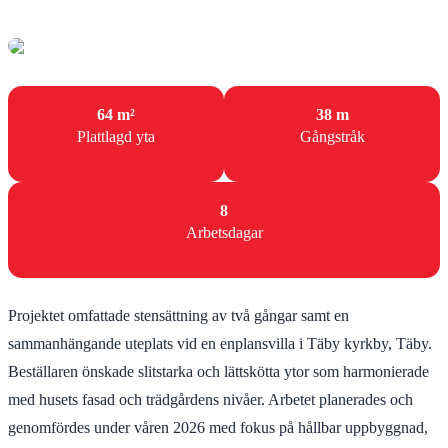
64 m²
38 m
Plattlagd yta
Gångstråk
8
Arbetsdagar
Projektet omfattade stensättning av två gångar samt en
sammanhängande uteplats vid en enplansvilla i Täby kyrkby, Täby.
Beställaren önskade slitstarka och lättskötta ytor som harmonierade
med husets fasad och trädgårdens nivåer. Arbetet planerades och
genomfördes under våren 2026 med fokus på hållbar uppbyggnad,