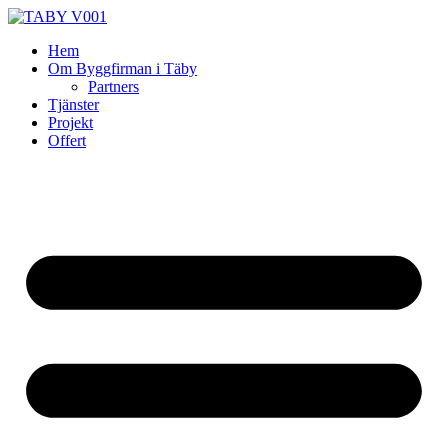
Skip
to
Hem
content
Om Byggfirman i Täby
Partners
Tjänster
Projekt
Offert