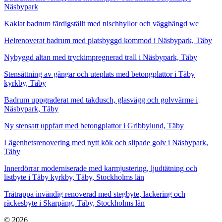
Näsbypark
Kaklat badrum färdigställt med nischhyllor och vägghängd wc
Helrenoverat badrum med platsbyggd kommod i Näsbypark, Täby
Nybyggd altan med tryckimpregnerad trall i Näsbypark, Täby
Stensättning av gångar och uteplats med betongplattor i Täby
kyrkby, Täby
Badrum uppgraderat med takdusch, glasvägg och golvvärme i
Näsbypark, Täby
Ny stensatt uppfart med betongplattor i Gribbylund, Täby
Lägenhetsrenovering med nytt kök och slipade golv i Näsbypark,
Täby
Innerdörrar moderniserade med karmjustering, ljudtätning och
listbyte i Täby kyrkby, Täby, Stockholms län
Trätrappa invändig renoverad med stegbyte, lackering och
räckesbyte i Skarpäng, Täby, Stockholms län
© 2026