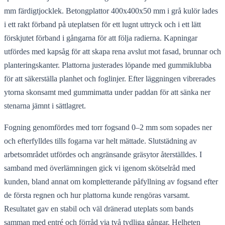
mm färdigtjocklek. Betongplattor 400x400x50 mm i grå kulör lades
i ett rakt förband på uteplatsen för ett lugnt uttryck och i ett lätt
förskjutet förband i gångarna för att följa radierna. Kapningar
utfördes med kapsåg för att skapa rena avslut mot fasad, brunnar och
planteringskanter. Plattorna justerades löpande med gummiklubba
för att säkerställa planhet och foglinjer. Efter läggningen vibrerades
ytorna skonsamt med gummimatta under paddan för att sänka ner
stenarna jämnt i sättlagret.
Fogning genomfördes med torr fogsand 0–2 mm som sopades ner
och efterfylldes tills fogarna var helt mättade. Slutstädning av
arbetsområdet utfördes och angränsande gräsytor återställdes. I
samband med överlämningen gick vi igenom skötselråd med
kunden, bland annat om kompletterande påfyllning av fogsand efter
de första regnen och hur plattorna kunde rengöras varsamt.
Resultatet gav en stabil och väl dränerad uteplats som bands
samman med entré och förråd via två tydliga gångar. Helheten