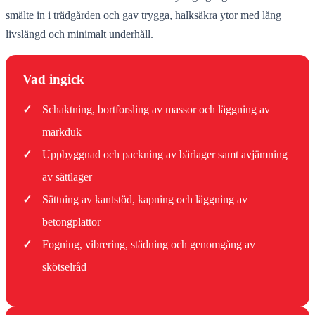
smälte in i trädgården och gav trygga, halksäkra ytor med lång
livslängd och minimalt underhåll.
Vad ingick
✓
Schaktning, bortforsling av massor och läggning av
markduk
✓
Uppbyggnad och packning av bärlager samt avjämning
av sättlager
✓
Sättning av kantstöd, kapning och läggning av
betongplattor
✓
Fogning, vibrering, städning och genomgång av
skötselråd