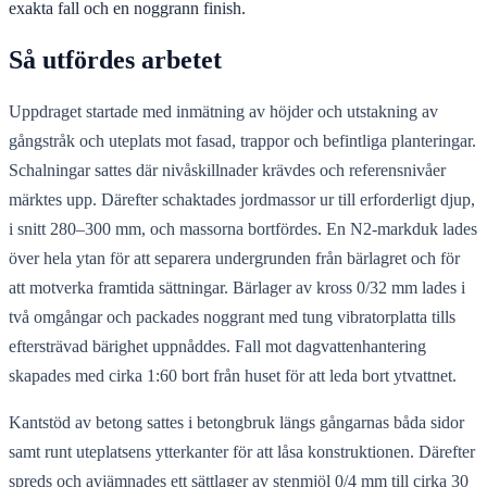
exakta fall och en noggrann finish.
Så utfördes arbetet
Uppdraget startade med inmätning av höjder och utstakning av
gångstråk och uteplats mot fasad, trappor och befintliga planteringar.
Schalningar sattes där nivåskillnader krävdes och referensnivåer
märktes upp. Därefter schaktades jordmassor ur till erforderligt djup,
i snitt 280–300 mm, och massorna bortfördes. En N2-markduk lades
över hela ytan för att separera undergrunden från bärlagret och för
att motverka framtida sättningar. Bärlager av kross 0/32 mm lades i
två omgångar och packades noggrant med tung vibratorplatta tills
eftersträvad bärighet uppnåddes. Fall mot dagvattenhantering
skapades med cirka 1:60 bort från huset för att leda bort ytvattnet.
Kantstöd av betong sattes i betongbruk längs gångarnas båda sidor
samt runt uteplatsens ytterkanter för att låsa konstruktionen. Därefter
spreds och avjämnades ett sättlager av stenmjöl 0/4 mm till cirka 30