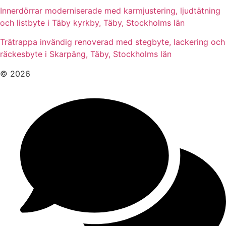
Innerdörrar moderniserade med karmjustering, ljudtätning
och listbyte i Täby kyrkby, Täby, Stockholms län
Trätrappa invändig renoverad med stegbyte, lackering och
räckesbyte i Skarpäng, Täby, Stockholms län
© 2026