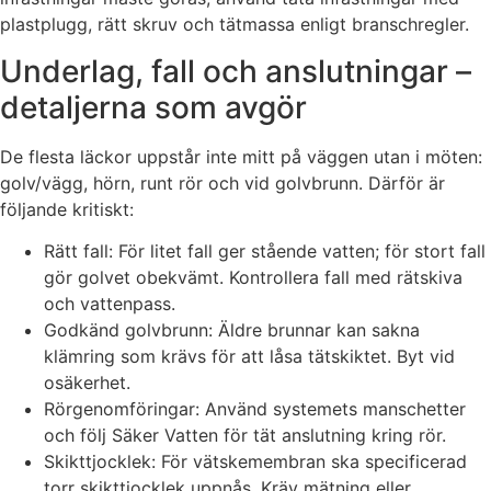
plastplugg, rätt skruv och tätmassa enligt branschregler.
Underlag, fall och anslutningar –
detaljerna som avgör
De flesta läckor uppstår inte mitt på väggen utan i möten:
golv/vägg, hörn, runt rör och vid golvbrunn. Därför är
följande kritiskt:
Rätt fall: För litet fall ger stående vatten; för stort fall
gör golvet obekvämt. Kontrollera fall med rätskiva
och vattenpass.
Godkänd golvbrunn: Äldre brunnar kan sakna
klämring som krävs för att låsa tätskiktet. Byt vid
osäkerhet.
Rörgenomföringar: Använd systemets manschetter
och följ Säker Vatten för tät anslutning kring rör.
Skikttjocklek: För vätskemembran ska specificerad
torr skikttjocklek uppnås. Kräv mätning eller