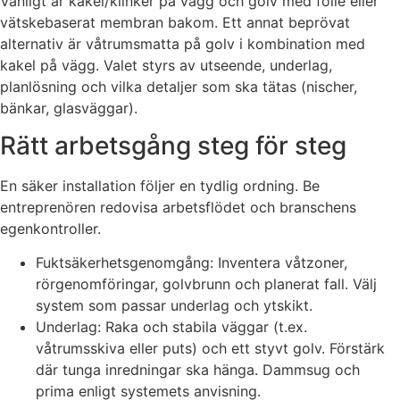
Vanligt är kakel/klinker på vägg och golv med folie eller
vätskebaserat membran bakom. Ett annat beprövat
alternativ är våtrumsmatta på golv i kombination med
kakel på vägg. Valet styrs av utseende, underlag,
planlösning och vilka detaljer som ska tätas (nischer,
bänkar, glasväggar).
Rätt arbetsgång steg för steg
En säker installation följer en tydlig ordning. Be
entreprenören redovisa arbetsflödet och branschens
egenkontroller.
Fuktsäkerhetsgenomgång: Inventera våtzoner,
rörgenomföringar, golvbrunn och planerat fall. Välj
system som passar underlag och ytskikt.
Underlag: Raka och stabila väggar (t.ex.
våtrumsskiva eller puts) och ett styvt golv. Förstärk
där tunga inredningar ska hänga. Dammsug och
prima enligt systemets anvisning.