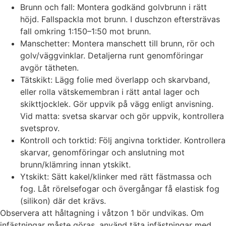
Brunn och fall: Montera godkänd golvbrunn i rätt
höjd. Fallspackla mot brunn. I duschzon eftersträvas
fall omkring 1:150–1:50 mot brunn.
Manschetter: Montera manschett till brunn, rör och
golv/väggvinklar. Detaljerna runt genomföringar
avgör tätheten.
Tätskikt: Lägg folie med överlapp och skarvband,
eller rolla vätskemembran i rätt antal lager och
skikttjocklek. Gör uppvik på vägg enligt anvisning.
Vid matta: svetsa skarvar och gör uppvik, kontrollera
svetsprov.
Kontroll och torktid: Följ angivna torktider. Kontrollera
skarvar, genomföringar och anslutning mot
brunn/klämring innan ytskikt.
Ytskikt: Sätt kakel/klinker med rätt fästmassa och
fog. Låt rörelsefogar och övergångar få elastisk fog
(silikon) där det krävs.
Observera att håltagning i våtzon 1 bör undvikas. Om
infästningar måste göras, använd täta infästningar med