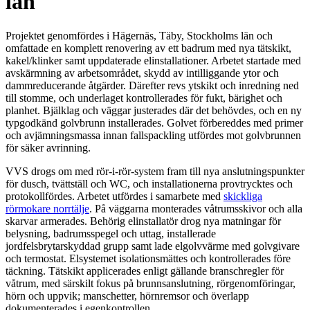
län
Projektet genomfördes i Hägernäs, Täby, Stockholms län och
omfattade en komplett renovering av ett badrum med nya tätskikt,
kakel/klinker samt uppdaterade elinstallationer. Arbetet startade med
avskärmning av arbetsområdet, skydd av intilliggande ytor och
dammreducerande åtgärder. Därefter revs ytskikt och inredning ned
till stomme, och underlaget kontrollerades för fukt, bärighet och
planhet. Bjälklag och väggar justerades där det behövdes, och en ny
typgodkänd golvbrunn installerades. Golvet förbereddes med primer
och avjämningsmassa innan fallspackling utfördes mot golvbrunnen
för säker avrinning.
VVS drogs om med rör-i-rör-system fram till nya anslutningspunkter
för dusch, tvättställ och WC, och installationerna provtrycktes och
protokollfördes. Arbetet utfördes i samarbete med
skickliga
rörmokare norrtälje
. På väggarna monterades våtrumsskivor och alla
skarvar armerades. Behörig elinstallatör drog nya matningar för
belysning, badrumsspegel och uttag, installerade
jordfelsbrytarskyddad grupp samt lade elgolvvärme med golvgivare
och termostat. Elsystemet isolationsmättes och kontrollerades före
täckning. Tätskikt applicerades enligt gällande branschregler för
våtrum, med särskilt fokus på brunnsanslutning, rörgenomföringar,
hörn och uppvik; manschetter, hörnremsor och överlapp
dokumenterades i egenkontrollen.