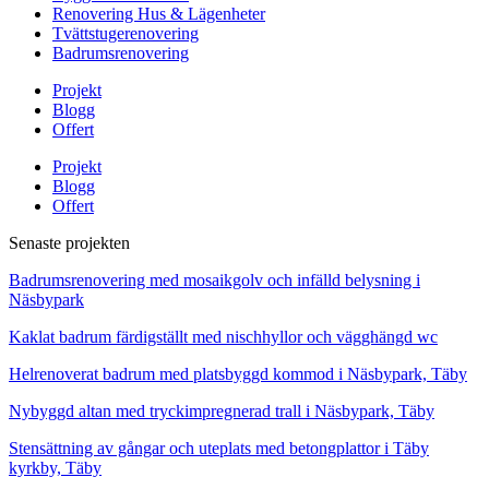
Renovering Hus & Lägenheter
Tvättstugerenovering
Badrumsrenovering
Projekt
Blogg
Offert
Projekt
Blogg
Offert
Senaste projekten
Badrumsrenovering med mosaikgolv och infälld belysning i
Näsbypark
Kaklat badrum färdigställt med nischhyllor och vägghängd wc
Helrenoverat badrum med platsbyggd kommod i Näsbypark, Täby
Nybyggd altan med tryckimpregnerad trall i Näsbypark, Täby
Stensättning av gångar och uteplats med betongplattor i Täby
kyrkby, Täby