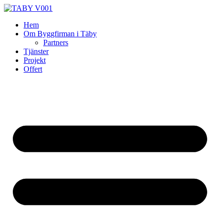
Skip
to
Hem
content
Om Byggfirman i Täby
Partners
Tjänster
Projekt
Offert