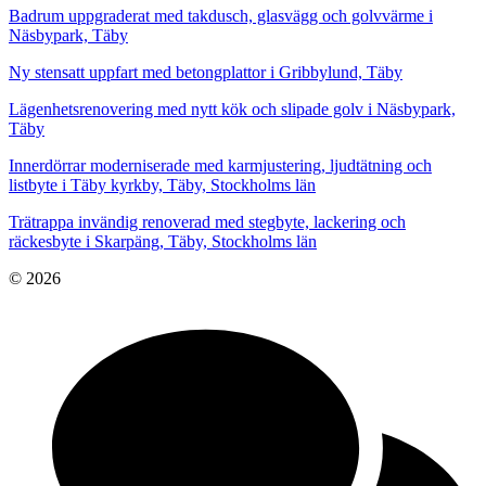
Badrum uppgraderat med takdusch, glasvägg och golvvärme i
Näsbypark, Täby
Ny stensatt uppfart med betongplattor i Gribbylund, Täby
Lägenhetsrenovering med nytt kök och slipade golv i Näsbypark,
Täby
Innerdörrar moderniserade med karmjustering, ljudtätning och
listbyte i Täby kyrkby, Täby, Stockholms län
Trätrappa invändig renoverad med stegbyte, lackering och
räckesbyte i Skarpäng, Täby, Stockholms län
© 2026