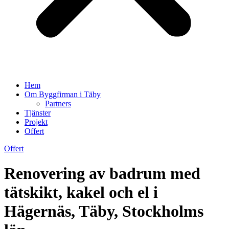
Hem
Om Byggfirman i Täby
Partners
Tjänster
Projekt
Offert
Offert
Renovering av badrum med
tätskikt, kakel och el i
Hägernäs, Täby, Stockholms