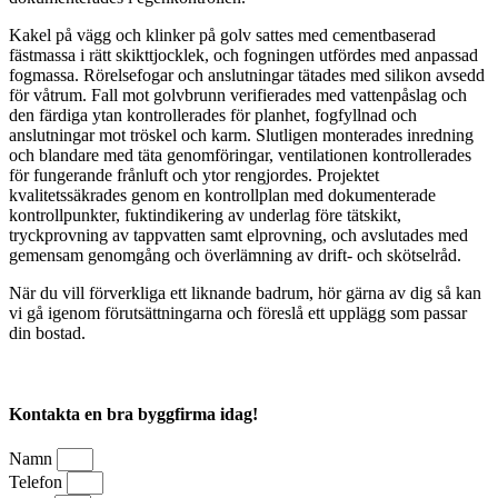
Kakel på vägg och klinker på golv sattes med cementbaserad
fästmassa i rätt skikttjocklek, och fogningen utfördes med anpassad
fogmassa. Rörelsefogar och anslutningar tätades med silikon avsedd
för våtrum. Fall mot golvbrunn verifierades med vattenpåslag och
den färdiga ytan kontrollerades för planhet, fogfyllnad och
anslutningar mot tröskel och karm. Slutligen monterades inredning
och blandare med täta genomföringar, ventilationen kontrollerades
för fungerande frånluft och ytor rengjordes. Projektet
kvalitetssäkrades genom en kontrollplan med dokumenterade
kontrollpunkter, fuktindikering av underlag före tätskikt,
tryckprovning av tappvatten samt elprovning, och avslutades med
gemensam genomgång och överlämning av drift- och skötselråd.
När du vill förverkliga ett liknande badrum, hör gärna av dig så kan
vi gå igenom förutsättningarna och föreslå ett upplägg som passar
din bostad.
Kontakta en bra byggfirma idag!
Namn
Telefon