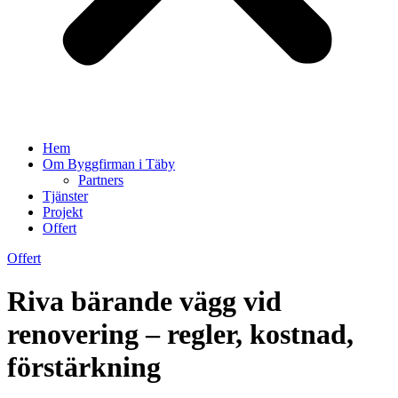
Hem
Om Byggfirman i Täby
Partners
Tjänster
Projekt
Offert
Offert
Riva bärande vägg vid
renovering – regler, kostnad,
förstärkning