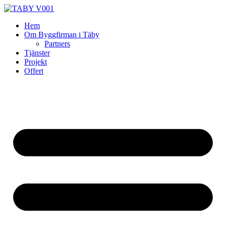
Skip
to
Hem
content
Om Byggfirman i Täby
Partners
Tjänster
Projekt
Offert