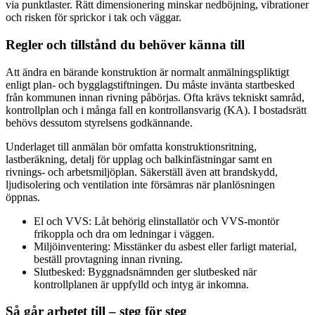
via punktlaster. Rätt dimensionering minskar nedböjning, vibrationer
och risken för sprickor i tak och väggar.
Regler och tillstånd du behöver känna till
Att ändra en bärande konstruktion är normalt anmälningspliktigt
enligt plan- och bygglagstiftningen. Du måste invänta startbesked
från kommunen innan rivning påbörjas. Ofta krävs tekniskt samråd,
kontrollplan och i många fall en kontrollansvarig (KA). I bostadsrätt
behövs dessutom styrelsens godkännande.
Underlaget till anmälan bör omfatta konstruktionsritning,
lastberäkning, detalj för upplag och balkinfästningar samt en
rivnings- och arbetsmiljöplan. Säkerställ även att brandskydd,
ljudisolering och ventilation inte försämras när planlösningen
öppnas.
El och VVS: Låt behörig elinstallatör och VVS-montör
frikoppla och dra om ledningar i väggen.
Miljöinventering: Misstänker du asbest eller farligt material,
beställ provtagning innan rivning.
Slutbesked: Byggnadsnämnden ger slutbesked när
kontrollplanen är uppfylld och intyg är inkomna.
Så går arbetet till – steg för steg