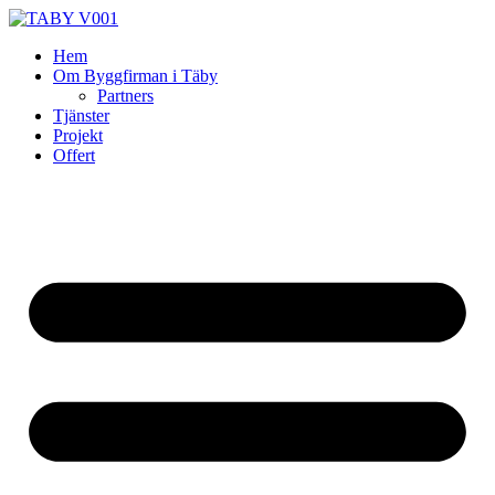
Skip
to
Hem
content
Om Byggfirman i Täby
Partners
Tjänster
Projekt
Offert