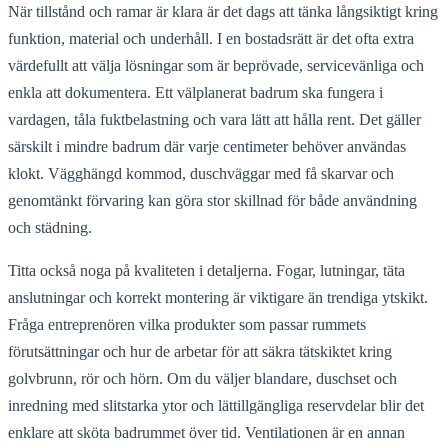
När tillstånd och ramar är klara är det dags att tänka långsiktigt kring
funktion, material och underhåll. I en bostadsrätt är det ofta extra
värdefullt att välja lösningar som är beprövade, servicevänliga och
enkla att dokumentera. Ett välplanerat badrum ska fungera i
vardagen, tåla fuktbelastning och vara lätt att hålla rent. Det gäller
särskilt i mindre badrum där varje centimeter behöver användas
klokt. Vägghängd kommod, duschväggar med få skarvar och
genomtänkt förvaring kan göra stor skillnad för både användning
och städning.
Titta också noga på kvaliteten i detaljerna. Fogar, lutningar, täta
anslutningar och korrekt montering är viktigare än trendiga ytskikt.
Fråga entreprenören vilka produkter som passar rummets
förutsättningar och hur de arbetar för att säkra tätskiktet kring
golvbrunn, rör och hörn. Om du väljer blandare, duschset och
inredning med slitstarka ytor och lättillgängliga reservdelar blir det
enklare att sköta badrummet över tid. Ventilationen är en annan