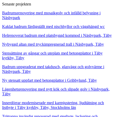
Senaste projekten
Badrumsrenovering med mosaikgolv och infälld belysning i
Näsbypark
Kaklat badrum färdigställt med nischhyllor och vägghängd wc
Helrenoverat badrum med platsbyggd kommod i Näsbypark, Täby
Nybyggd altan med tryckimpregnerad trall i Näsbypark, Täby
Stensättning av gångar och uteplats med betongplattor i Täby
kyrkby, Täby
Badrum uppgraderat med takdusch, glasvägg och golvvärme i
Näsbypark, Täby
Ny stensatt uppfart med betongplattor i Gribbylund, Täby
Lägenhetsrenovering med nytt kök och slipade golv i Näsbypark,
Täby
Innerdörrar moderniserade med karmjustering, ljudtätning och
listbyte i Täby kyrkby, Täby, Stockholms län
Trätrappa invändig renoverad med stegbyte, lackering och