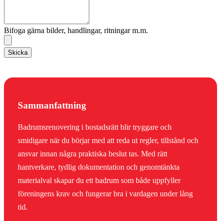
Bifoga gärna bilder, handlingar, ritningar m.m.
Skicka
Sammanfattning
Badrumsrenovering i bostadsrätt blir tryggare och
smidigare när du börjar med att reda ut regler, tillstånd och
ansvar innan några praktiska beslut tas. Med rätt
hantverkare, tydlig dokumentation och genomtänkta
materialval skapar du ett badrum som både uppfyller
föreningens krav och fungerar bra i vardagen under lång
tid.