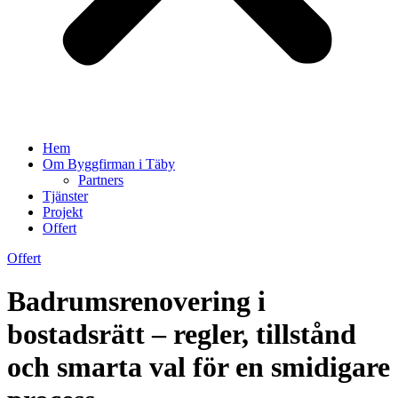
Hem
Om Byggfirman i Täby
Partners
Tjänster
Projekt
Offert
Offert
Badrumsrenovering i
bostadsrätt – regler, tillstånd
och smarta val för en smidigare