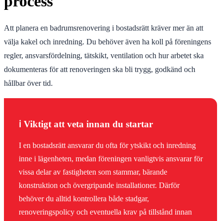
process
Att planera en badrumsrenovering i bostadsrätt kräver mer än att
välja kakel och inredning. Du behöver även ha koll på föreningens
regler, ansvarsfördelning, tätskikt, ventilation och hur arbetet ska
dokumenteras för att renoveringen ska bli trygg, godkänd och
hållbar över tid.
ℹ️ Viktigt att veta innan du startar
I en bostadsrätt ansvarar du ofta för ytskikt och inredning
inne i lägenheten, medan föreningen vanligtvis ansvarar för
vissa delar av fastigheten som stammar, bärande
konstruktion och övergripande installationer. Därför
behöver du alltid kontrollera både stadgar,
renoveringspolicy och eventuella krav på tillstånd innan