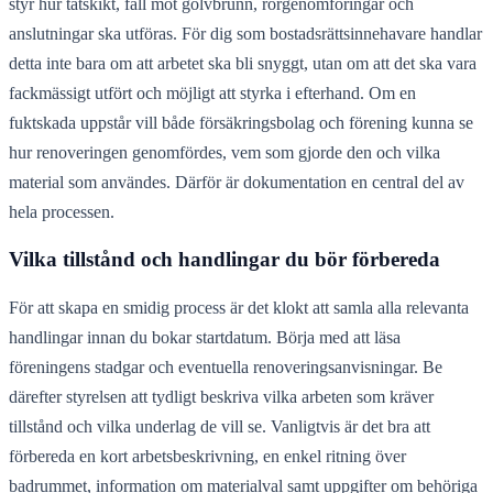
styr hur tätskikt, fall mot golvbrunn, rörgenomföringar och
anslutningar ska utföras. För dig som bostadsrättsinnehavare handlar
detta inte bara om att arbetet ska bli snyggt, utan om att det ska vara
fackmässigt utfört och möjligt att styrka i efterhand. Om en
fuktskada uppstår vill både försäkringsbolag och förening kunna se
hur renoveringen genomfördes, vem som gjorde den och vilka
material som användes. Därför är dokumentation en central del av
hela processen.
Vilka tillstånd och handlingar du bör förbereda
För att skapa en smidig process är det klokt att samla alla relevanta
handlingar innan du bokar startdatum. Börja med att läsa
föreningens stadgar och eventuella renoveringsanvisningar. Be
därefter styrelsen att tydligt beskriva vilka arbeten som kräver
tillstånd och vilka underlag de vill se. Vanligtvis är det bra att
förbereda en kort arbetsbeskrivning, en enkel ritning över
badrummet, information om materialval samt uppgifter om behöriga