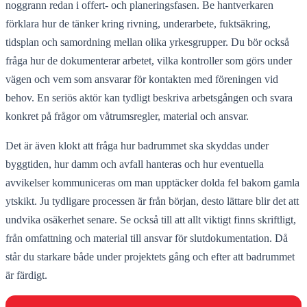
noggrann redan i offert- och planeringsfasen. Be hantverkaren
förklara hur de tänker kring rivning, underarbete, fuktsäkring,
tidsplan och samordning mellan olika yrkesgrupper. Du bör också
fråga hur de dokumenterar arbetet, vilka kontroller som görs under
vägen och vem som ansvarar för kontakten med föreningen vid
behov. En seriös aktör kan tydligt beskriva arbetsgången och svara
konkret på frågor om våtrumsregler, material och ansvar.
Det är även klokt att fråga hur badrummet ska skyddas under
byggtiden, hur damm och avfall hanteras och hur eventuella
avvikelser kommuniceras om man upptäcker dolda fel bakom gamla
ytskikt. Ju tydligare processen är från början, desto lättare blir det att
undvika osäkerhet senare. Se också till att allt viktigt finns skriftligt,
från omfattning och material till ansvar för slutdokumentation. Då
står du starkare både under projektets gång och efter att badrummet
är färdigt.